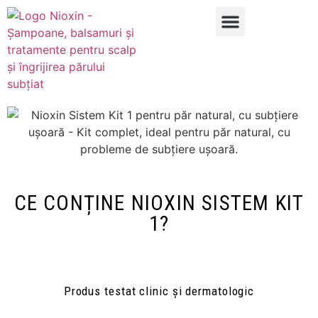
DE CE NIOXIN
REZULTATE ÎN 30 DE ZILE
ALĂTURI DE TINE
CE CONȚINE NIOXIN SISTEM KIT
1?
Produs testat clinic și dermatologic